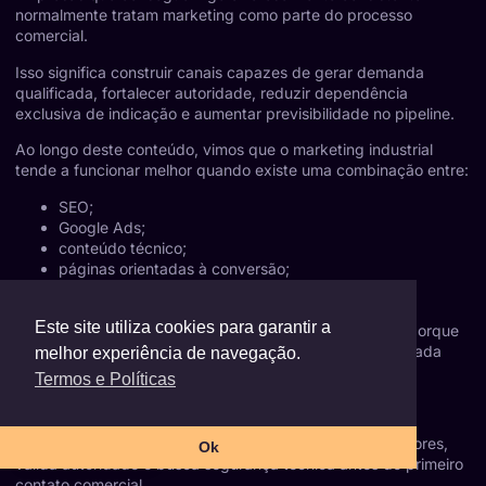
normalmente tratam marketing como parte do processo
comercial.
Isso significa construir canais capazes de gerar demanda
qualificada, fortalecer autoridade, reduzir dependência
exclusiva de indicação e aumentar previsibilidade no pipeline.
Ao longo deste conteúdo, vimos que o marketing industrial
tende a funcionar melhor quando existe uma combinação entre:
SEO;
Google Ads;
conteúdo técnico;
páginas orientadas à conversão;
CRM;
alinhamento entre marketing e vendas.
Este site utiliza cookies para garantir a
Também vimos que muitas frustrações acontecem não porque
marketing “não funciona”, mas porque a estratégia aplicada
melhor experiência de navegação.
não estava alinhada à realidade industrial.
Termos e Políticas
O comprador mudou.
PT
Hoje, ele pesquisa antes de comprar, compara fornecedores,
Ok
valida autoridade e busca segurança técnica antes do primeiro
contato comercial.