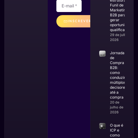
estruturar um
Funil de
Marketing
B2B para
gerar
INSCREVER
oportunidades
qualificadas
Alternative:
29 de julho de
2026
Jornada
de
Compra
B2B:
como
conduzir
múltiplos
decisores
até a
compra
20 de
julho de
2026
O que é
ICP e
como