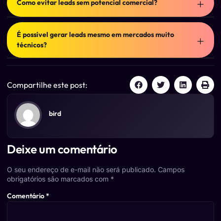
Como evitar leads sem potencial comercial?
costumam estar entre os canais mais utilizados. A
combinação ideal depende do segmento, da
O segredo está na segmentação correta, no
concorrência e dos objetivos da empresa.
posicionamento adequado e na criação de conteúdos
É possível gerar leads mesmo em mercados muito
direcionados ao perfil de cliente ideal. Quanto mais
técnicos?
alinhada estiver a comunicação com o público certo,
maior tende a ser a qualidade dos contatos gerados.
Sim. Inclusive, em mercados técnicos, conteúdo
especializado e autoridade costumam ter ainda mais
relevância durante a decisão de compra. Empresas que
Compartilhe este post:
demonstram conhecimento e experiência tendem a gerar
mais confiança e mais oportunidades qualificadas.
bird
Deixe um comentário
O seu endereço de e-mail não será publicado.
Campos
obrigatórios são marcados com
*
Comentário
*