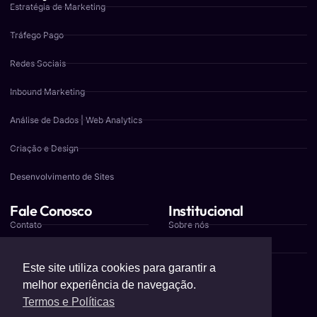
Estratégia de Marketing
Tráfego Pago
Redes Sociais
Inbound Marketing
Análise de Dados | Web Analytics
Criação e Design
Desenvolvimento de Sites
Fale Conosco
Institucional
Contato
Sobre nós
Orçamento
Cases
Este site utiliza cookies para garantir a
Trabalhe Conosco
Blog
melhor experiência de navegação.
Termos e Políticas