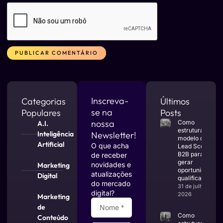
Alternative:
Inscreva-
Categorias
Últimos
se na
Populares
Posts
nossa
Como
A.I.
estruturar um
Inteligência
Newsletter!
modelo de
Artificial
O que acha
Lead Scoring
B2B para
de receber
gerar
novidades e
Marketing
oportunidades
atualizações
Digital
qualificadas
do mercado
31 de julho de
digital?
2026
Marketing
de
Como
Conteúdo