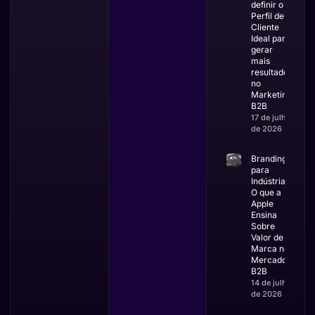
definir o
Perfil de
Cliente
Ideal para
gerar
mais
resultados
no
Marketing
B2B
17 de julho
de 2026
Branding
para
Indústrias:
O que a
Apple
Ensina
Sobre
Valor de
Marca no
Mercado
B2B
14 de julho
de 2026