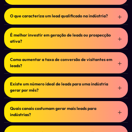
Tráfego representa pessoas visitando o site. Leads são
visitantes que demonstraram interesse e forneceram
O que caracteriza um lead qualificado na indústria?
algum dado de contato. Nem todo tráfego se transforma
em oportunidade comercial, por isso é importante
Um lead qualificado normalmente possui aderência ao
trabalhar tanto a atração quanto a conversão.
perfil de cliente ideal da empresa, interesse real na
É melhor investir em geração de leads ou prospecção
solução oferecida e potencial para avançar no processo
ativa?
comercial. A qualidade dos contatos costuma ser mais
importante do que o volume gerado.
As duas estratégias podem coexistir. A principal
diferença é que a geração de leads cria canais de
Como aumentar a taxa de conversão de visitantes em
aquisição que funcionam continuamente, enquanto a
leads?
prospecção depende de ações constantes da equipe
comercial. Muitas indústrias combinam ambas para
Melhorias em conteúdo, experiência do usuário, páginas
maximizar resultados.
de conversão, formulários e clareza da proposta de valor
Existe um número ideal de leads para uma indústria
costumam gerar impacto direto na conversão. Quanto
gerar por mês?
mais fácil for para o visitante encontrar informações e
entrar em contato, maior tende a ser a taxa de
Não necessariamente. O mais importante é a qualidade
conversão.
das oportunidades geradas e sua capacidade de gerar
Quais canais costumam gerar mais leads para
negócios. Em muitos mercados industriais, poucos leads
indústrias?
qualificados podem representar contratos de alto valor.
SEO, Google Ads, conteúdo técnico, landing pages, e-
mail marketing e estratégias de demanda digital