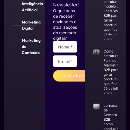
estruturar um
Inteligência
Newsletter!
modelo de
Artificial
O que acha
Lead Scoring
B2B para
de receber
gerar
novidades e
Marketing
oportunidades
atualizações
Digital
qualificadas
do mercado
31 de julho de
digital?
2026
Marketing
de
Como
Conteúdo
estruturar um
Funil de
Marketing
B2B para
gerar
INSCREVER
oportunidades
qualificadas
Alternative:
29 de julho de
2026
Jornada
de
Compra
B2B:
como
conduzir