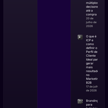
múltiplos
decisores
até a
compra
20 de
julho de
2026
O que é
ICP e
como
definir o
Perfil de
Cliente
Ideal para
gerar
mais
resultados
no
Marketing
B2B
17 de julho
de 2026
Branding
para