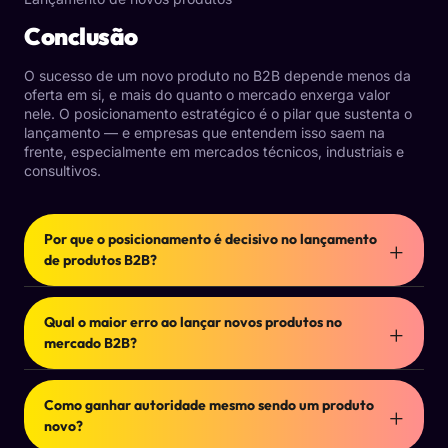
Conclusão
O sucesso de um novo produto no B2B depende menos da
oferta em si, e mais do quanto o mercado enxerga valor
nele. O posicionamento estratégico é o pilar que sustenta o
lançamento — e empresas que entendem isso saem na
frente, especialmente em mercados técnicos, industriais e
consultivos.
Por que o posicionamento é decisivo no lançamento
de produtos B2B?
Porque no mercado B2B o comprador não busca
novidade, ele busca segurança. Um posicionamento
Qual o maior erro ao lançar novos produtos no
bem definido deixa claro para quem o produto é, qual
mercado B2B?
problema resolve e por que ele é confiável desde o
primeiro contato.
Começar pela divulgação sem estratégia. Muitas
empresas falham ao focar apenas em anúncios ou
Como ganhar autoridade mesmo sendo um produto
redes sociais, sem construir narrativa, autoridade
novo?
técnica e clareza de valor para o decisor.