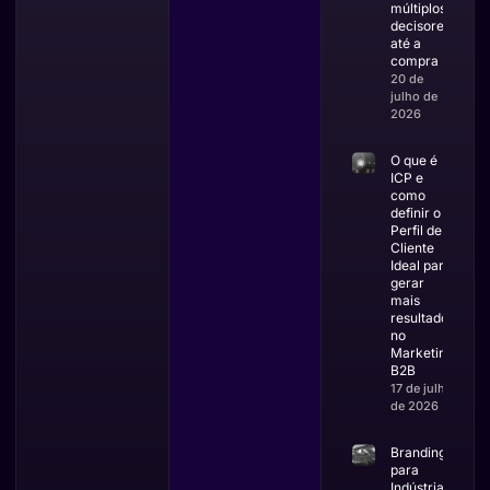
múltiplos
decisores
até a
compra
20 de
julho de
2026
O que é
ICP e
como
definir o
Perfil de
Cliente
Ideal para
gerar
mais
resultados
no
Marketing
B2B
17 de julho
de 2026
Branding
para
Indústrias: