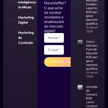
estruturar um
Inteligência
Newsletter!
modelo de
Artificial
O que acha
Lead Scoring
B2B para
de receber
gerar
novidades e
Marketing
oportunidades
atualizações
Digital
qualificadas
do mercado
31 de julho de
digital?
2026
Marketing
de
Como
Conteúdo
estruturar um
Funil de
Marketing
B2B para
gerar
INSCREVER
oportunidades
qualificadas
Alternative:
29 de julho de
2026
Jornada
de
Compra
B2B:
como
conduzir