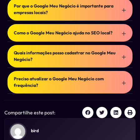
cadastrar sua empresa para aparecer em buscas
Por que o Google Meu Negócio é importante para
locais, no Google Maps e no Google Pesquisa com
empresas locais?
informações como endereço, telefone, fotos,
avaliações e horário de funcionamento.
Porque aumenta a visibilidade da sua empresa para
quem está buscando por produtos ou serviços
Como o Google Meu Negócio ajuda no SEO local?
próximos. É essencial para atrair clientes da região e
gerar visitas presenciais ou contatos diretos.
Ele é um dos principais fatores de ranqueamento para
buscas com intenção local. Quando otimizado,
Quais informações posso cadastrar no Google Meu
melhora sua posição no Google Maps e nas pesquisas
Negócio?
orgânicas locais.
Nome da empresa, endereço, telefone, site, horários,
fotos, categorias, produtos, serviços, postagens e
Preciso atualizar o Google Meu Negócio com
respostas a avaliações. Quanto mais completo, melhor
frequência?
o desempenho.
Sim! Atualizações constantes com fotos, postagens,
respostas a avaliações e promoções mantêm sua ficha
ativa e relevante para o Google e para os usuários.
Compartilhe este post:
bird