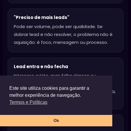
"Preciso de mais leads"
Pode ser volume, pode ser qualidade. Se
dobrar lead e não resolver, o problema não é
aquisição: é foco, mensagem ou processo.
Lead entra e não fecha
Interesse existe, mas falta clareza ou
confiança. Pode ser proposta de valor
Este site utiliza cookies para garantir a
genérica, argumentação fraca, falta de prova,
melhor experiência de navegação.
ou condução comercial inconsistente.
Termos e Políticas
PT
Ok
Marca não é lembrada